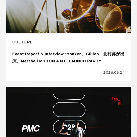
CULTURE
Event Report & Interview : YonYon、Gliiico、北村蕗が出
演。Marshall MILTON A.N.C. LAUNCH PARTY
2026.06.24