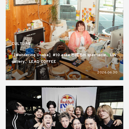
CULTURE
［Wandering Osaka］#10 aska.と巡るπ spectacle、LIN
gallery、LEAD COFFEE
2026.06.30