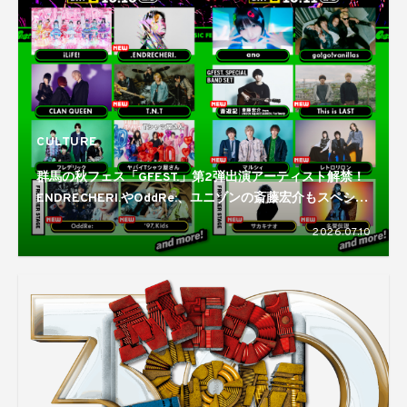
CULTURE
群馬の秋フェス「GFEST.」第2弾出演アーティスト解禁！
ENDRECHERI.やOddRe:、ユニゾンの斎藤宏介もスペシャ
ルバンドセットで登場
2026.07.10