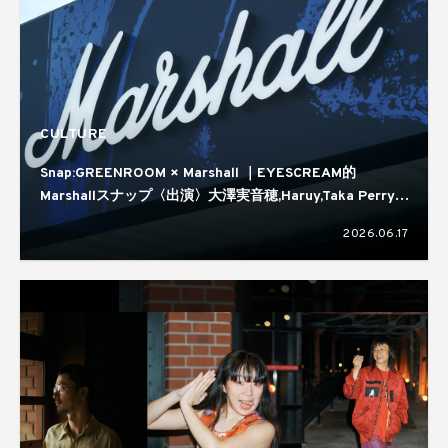
CULTURE
Snap:GREENROOM × Marshall ｜EYESCREAM的
Marshallスナップ〈出演〉大澤実音穂,Haruy,Taka Perry,
蒼葉える,kirin
2026.06.17