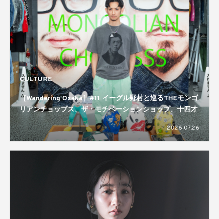
CULTURE
［Wandering Osaka］#11 イーグル野村と巡るTHEモンゴ
リアンチョップス、ザ・モチベーションショップ、十四才
2026.07.26