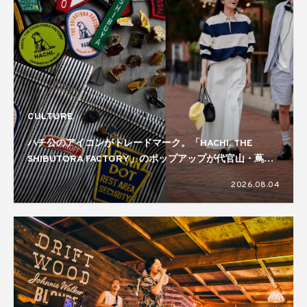
CULTURE
ハチ公のアイコンがトレードマーク。「HACHI. THE
SHIBUTORA FACTORY」のポップアップが代官山・蔦屋
書店で開催中
2026.08.04