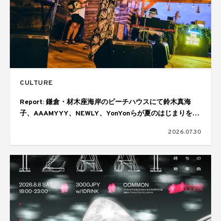
CULTURE
Report: 鎌倉・材木座海岸のビーチハウスにて鈴木真海
子、AAAMYYY、NEWLY、YonYonらが夏のはじまりを幻
想的に彩る。ジョニーウォーカーによる「THE WALKERS
2026.07.30
IN TOWN SESSIONS Vol.6」が開催