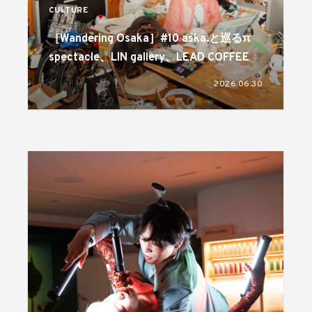
CULTURE
［Wandering Osaka］#10 aska.と巡るπ
spectacle、LIN gallery、LEAD COFFEE
2026.06.30