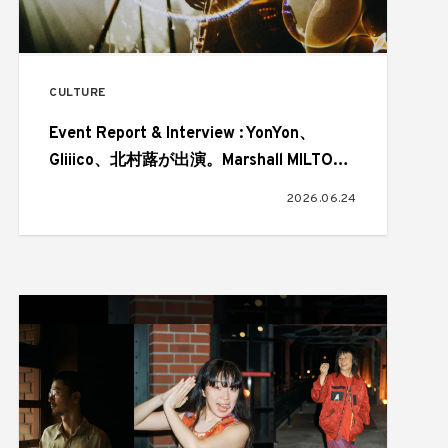
CULTURE
Event Report & Interview : YonYon、
Gliiico、北村蕗が出演。Marshall MILTON
A.N.C. LAUNCH PARTY
2026.06.24