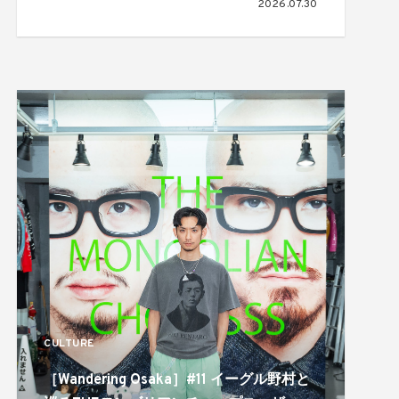
2026.07.30
る。ジョニーウォーカーによる「THE
WALKERS IN TOWN SESSIONS Vol.6」が
開催
CULTURE
［Wandering Osaka］#11 イーグル野村と