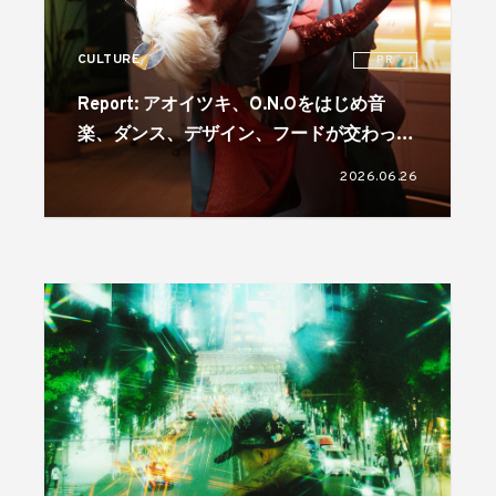
CULTURE
PR
Report: アオイツキ、O.N.Oをはじめ音
楽、ダンス、デザイン、フードが交わった
「IQOS ‘REMIX YOUR STYLE’ NIGHT」。
2026.06.26
コラボレーターには真鍋大度を起用