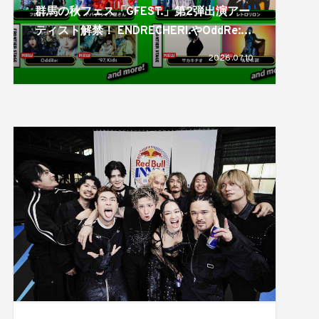
群馬の秋フェス「GFEST.」第2弾出演アー
ティスト解禁！ ENDRECHERI.やOddRe:、
ユニゾンの斎藤宏介もスペシャルバンドセ
2026.07.10
ットで登場